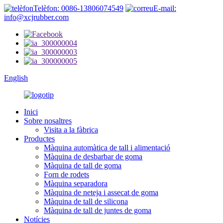
Telèfon: 0086-13806074549
E-mail:
info@xcjrubber.com
English
Inici
Sobre nosaltres
Visita a la fàbrica
Productes
Màquina automàtica de tall i alimentació
Màquina de desbarbar de goma
Màquina de tall de goma
Forn de rodets
Màquina separadora
Màquina de neteja i assecat de goma
Màquina de tall de silicona
Màquina de tall de juntes de goma
Notícies