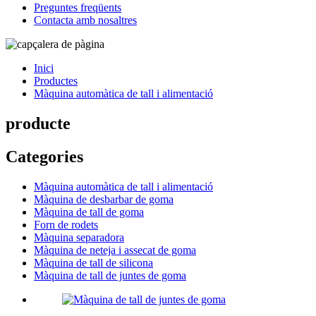
Preguntes freqüents
Contacta amb nosaltres
Inici
Productes
Màquina automàtica de tall i alimentació
producte
Categories
Màquina automàtica de tall i alimentació
Màquina de desbarbar de goma
Màquina de tall de goma
Forn de rodets
Màquina separadora
Màquina de neteja i assecat de goma
Màquina de tall de silicona
Màquina de tall de juntes de goma