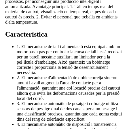
processos, per aconseguir una producció intel·ligent i
automatitzada. Avantatge principal: 1. Tall en temps real del
material de cautxú, visualització en temps real, el pes de cada
cautxú és precís. 2. Evitar el personal que treballa en ambients
d'alta temperatura.
Característica
1. El mecanisme de tall i alimentació està equipat amb un
motor pas a pas per controlar la cursa de tall i està recolzat
per un parell mecànic auxiliar i un limitador per a la
pel·lícula d'embalatge. Això garanteix un bobinatge
correcte i proporciona la tensió de desenrotllament
necessària.
2. El mecanisme d'alimentació de doble corretja síncron
amunt i avall augmenta l'àrea de contacte per a
l'alimentació, garantint una col·locació precisa del cautxú
alhora que evita les deformacions causades per la pressió
local del corró.
3. El mecanisme automàtic de pesatge i cribratge utilitza
sensors de pesatge dual de dos canals per a un pesatge i
una classificació precisos, garantint que cada goma estigui
dins del rang de tolerància especificat.
4. El mecanisme automàtic de disposició i transferència