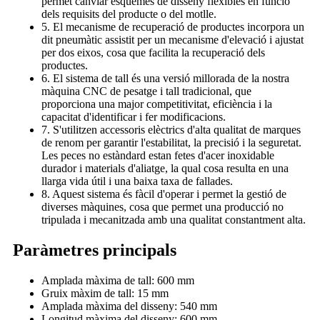
permet canviar esquemes de disseny flexibles en funció
dels requisits del producte o del motlle.
5. El mecanisme de recuperació de productes incorpora un
dit pneumàtic assistit per un mecanisme d'elevació i ajustat
per dos eixos, cosa que facilita la recuperació dels
productes.
6. El sistema de tall és una versió millorada de la nostra
màquina CNC de pesatge i tall tradicional, que
proporciona una major competitivitat, eficiència i la
capacitat d'identificar i fer modificacions.
7. S'utilitzen accessoris elèctrics d'alta qualitat de marques
de renom per garantir l'estabilitat, la precisió i la seguretat.
Les peces no estàndard estan fetes d'acer inoxidable
durador i materials d'aliatge, la qual cosa resulta en una
llarga vida útil i una baixa taxa de fallades.
8. Aquest sistema és fàcil d'operar i permet la gestió de
diverses màquines, cosa que permet una producció no
tripulada i mecanitzada amb una qualitat constantment alta.
Paràmetres principals
Amplada màxima de tall: 600 mm
Gruix màxim de tall: 15 mm
Amplada màxima del disseny: 540 mm
Longitud màxima del disseny: 600 mm