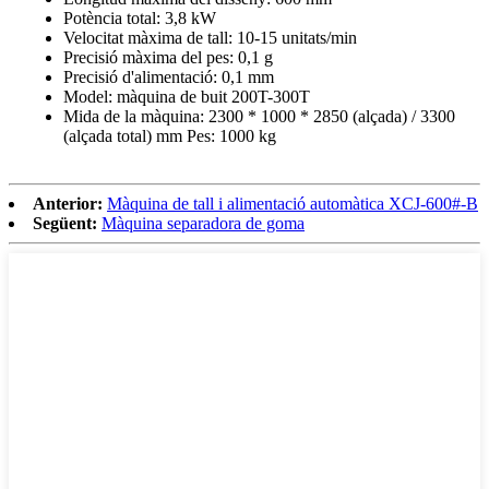
Potència total: 3,8 kW
Velocitat màxima de tall: 10-15 unitats/min
Precisió màxima del pes: 0,1 g
Precisió d'alimentació: 0,1 mm
Model: màquina de buit 200T-300T
Mida de la màquina: 2300 * 1000 * 2850 (alçada) / 3300
(alçada total) mm Pes: 1000 kg
Anterior:
Màquina de tall i alimentació automàtica XCJ-600#-B
Següent:
Màquina separadora de goma