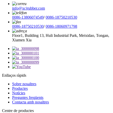
info@xcjrubber.com
0086-13806074549
/
0086-18750210530
0086-18750210530
/
0086-18060971798
Floor1, Building 13, Huli Industrial Park, Meixidao, Tongan,
Xiamen Xia
Enllaços ràpids
Sobre nosaltres
Productes
Notícies
Preguntes freqüents
Contacta amb nosaltres
Centre de productes