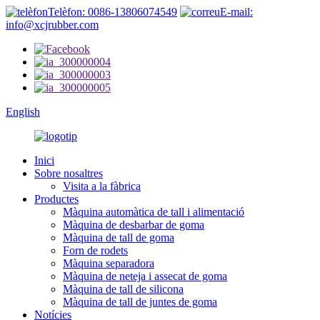
Telèfon: 0086-13806074549
E-mail:
info@xcjrubber.com
English
Inici
Sobre nosaltres
Visita a la fàbrica
Productes
Màquina automàtica de tall i alimentació
Màquina de desbarbar de goma
Màquina de tall de goma
Forn de rodets
Màquina separadora
Màquina de neteja i assecat de goma
Màquina de tall de silicona
Màquina de tall de juntes de goma
Notícies