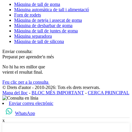
Màquina de tall de goma
Màquina automàtica de tall i alimentació
Forn de rodets
Màquina de neteja i assecat de goma
Màquina de desbarbar de goma
Màquina de tall de juntes de goma
Màquina separadora
Màquina de tall de silicona
Enviar consulta:
Preparat per aprendre'n més
No hi ha res millor que
veient el resultat final.
Feu clic per a la consulta
© Drets d'autor - 2010-2026: Tots els drets reservats.
Mapa del lloc
-
BLOC MÉS IMPORTANT
-
CERCA PRINCIPAL
Enviar correu electrònic
WhatsApp
x