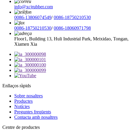
info@xcjrubber.com
0086-13806074549
/
0086-18750210530
0086-18750210530
/
0086-18060971798
Floor1, Building 13, Huli Industrial Park, Meixidao, Tongan,
Xiamen Xia
Enllaços ràpids
Sobre nosaltres
Productes
Notícies
Preguntes freqüents
Contacta amb nosaltres
Centre de productes