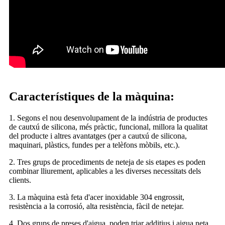
Característiques de la màquina:
1. Segons el nou desenvolupament de la indústria de productes
de cautxú de silicona, més pràctic, funcional, millora la qualitat
del producte i altres avantatges (per a cautxú de silicona,
maquinari, plàstics, fundes per a telèfons mòbils, etc.).
2. Tres grups de procediments de neteja de sis etapes es poden
combinar lliurement, aplicables a les diverses necessitats dels
clients.
3. La màquina està feta d'acer inoxidable 304 engrossit,
resistència a la corrosió, alta resistència, fàcil de netejar.
4. Dos grups de preses d'aigua, poden triar additius i aigua neta