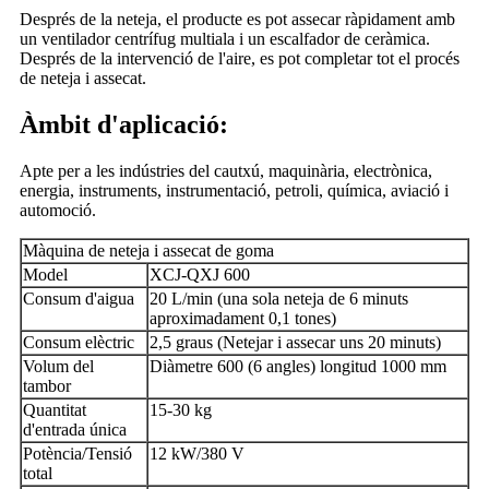
Després de la neteja, el producte es pot assecar ràpidament amb
un ventilador centrífug multiala i un escalfador de ceràmica.
Després de la intervenció de l'aire, es pot completar tot el procés
de neteja i assecat.
Àmbit d'aplicació:
Apte per a les indústries del cautxú, maquinària, electrònica,
energia, instruments, instrumentació, petroli, química, aviació i
automoció.
Màquina de neteja i assecat de goma
Model
XCJ-QXJ 600
Consum d'aigua
20 L/min (una sola neteja de 6 minuts
aproximadament 0,1 tones)
Consum elèctric
2,5 graus (Netejar i assecar uns 20 minuts)
Volum del
Diàmetre 600 (6 angles) longitud 1000 mm
tambor
Quantitat
15-30 kg
d'entrada única
Potència/Tensió
12 kW/380 V
total