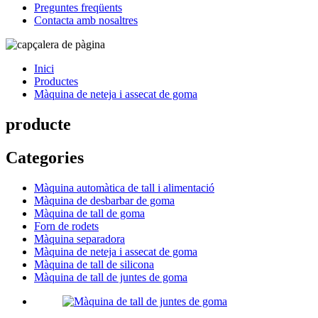
Preguntes freqüents
Contacta amb nosaltres
Inici
Productes
Màquina de neteja i assecat de goma
producte
Categories
Màquina automàtica de tall i alimentació
Màquina de desbarbar de goma
Màquina de tall de goma
Forn de rodets
Màquina separadora
Màquina de neteja i assecat de goma
Màquina de tall de silicona
Màquina de tall de juntes de goma