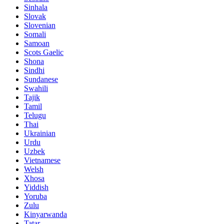
Sinhala
Slovak
Slovenian
Somali
Samoan
Scots Gaelic
Shona
Sindhi
Sundanese
Swahili
Tajik
Tamil
Telugu
Thai
Ukrainian
Urdu
Uzbek
Vietnamese
Welsh
Xhosa
Yiddish
Yoruba
Zulu
Kinyarwanda
Tatar