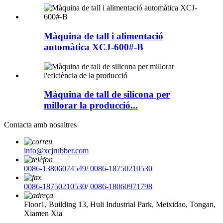
Màquina de tall i alimentació
automàtica XCJ-600#-B
Màquina de tall de silicona per
millorar la producció...
Contacta amb nosaltres
info@xcjrubber.com
0086-13806074549
/
0086-18750210530
0086-18750210530
/
0086-18060971798
Floor1, Building 13, Huli Industrial Park, Meixidao, Tongan,
Xiamen Xia