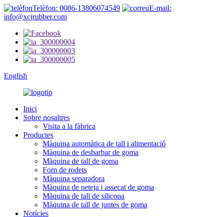
Telèfon: 0086-13806074549
E-mail:
info@xcjrubber.com
English
Inici
Sobre nosaltres
Visita a la fàbrica
Productes
Màquina automàtica de tall i alimentació
Màquina de desbarbar de goma
Màquina de tall de goma
Forn de rodets
Màquina separadora
Màquina de neteja i assecat de goma
Màquina de tall de silicona
Màquina de tall de juntes de goma
Notícies