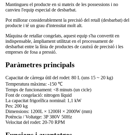
Mantingueu el producte en si mateix de les possessions i no
canvieu l'equip especial de desbarbat.
Pot millorar considerablement la precisió del retall (desbarbat) del
producte i té un grau d'intensitat molt alt.
Màquina de retallar congelats, aquest equip s'ha convertit en
indispensable, àmpliament utilitzat en el processament de
desbarbat entre la línia de productes de cautxú de precisió i les
empreses de fosa a pressió.
Paràmetres principals
Capacitat de càrrega útil del rodet: 80 L (uns 15 ~ 20 kg)
Temperatura màxima: -150 ℃
Temps de funcionament: <8 minuts (un cicle)
Font de congelació: nitrogen líquid
La capacitat frigorífica nominal: 1,1 kW
Pes: 200 kg
Dimensions: 1200L × 1200H × 2000W (mm)
Potència / Voltatge: 3P 380V 50Hz
Velocitat del rodet: 20-70 RPM
Funcions i avantatges