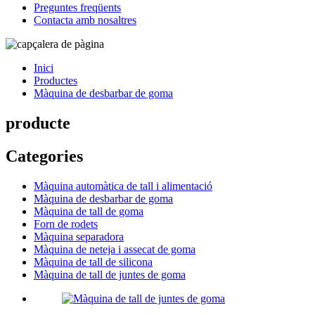
Preguntes freqüents
Contacta amb nosaltres
Inici
Productes
Màquina de desbarbar de goma
producte
Categories
Màquina automàtica de tall i alimentació
Màquina de desbarbar de goma
Màquina de tall de goma
Forn de rodets
Màquina separadora
Màquina de neteja i assecat de goma
Màquina de tall de silicona
Màquina de tall de juntes de goma