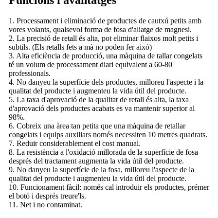
1. Processament i eliminació de productes de cautxú petits amb
vores volants, qualsevol forma de fosa d'aliatge de magnesi.
2. La precisió de retall és alta, pot eliminar flaixos molt petits i
subtils. (Els retalls fets a mà no poden fer això)
3. Alta eficiència de producció, una màquina de tallar congelats
té un volum de processament diari equivalent a 60-80
professionals.
4. No danyeu la superfície dels productes, milloreu l'aspecte i la
qualitat del producte i augmenteu la vida útil del producte.
5. La taxa d'aprovació de la qualitat de retall és alta, la taxa
d'aprovació dels productes acabats es va mantenir superior al
98%.
6. Cobreix una àrea tan petita que una màquina de retallar
congelats i equips auxiliars només necessiten 10 metres quadrats.
7. Reduir considerablement el cost manual.
8. La resistència a l'oxidació millorada de la superfície de fosa
després del tractament augmenta la vida útil del producte.
9. No danyeu la superfície de la fosa, milloreu l'aspecte de la
qualitat del producte i augmenteu la vida útil del producte.
10. Funcionament fàcil: només cal introduir els productes, prémer
el botó i després treure'ls.
11. Net i no contaminat.