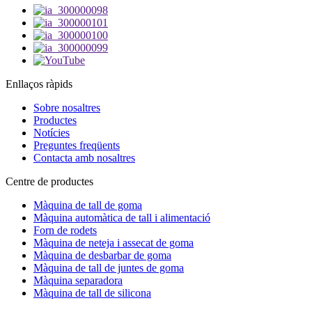
Enllaços ràpids
Sobre nosaltres
Productes
Notícies
Preguntes freqüents
Contacta amb nosaltres
Centre de productes
Màquina de tall de goma
Màquina automàtica de tall i alimentació
Forn de rodets
Màquina de neteja i assecat de goma
Màquina de desbarbar de goma
Màquina de tall de juntes de goma
Màquina separadora
Màquina de tall de silicona