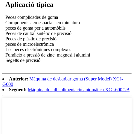
Aplicació típica
Peces complicades de goma
Components aeroespacials en miniatura
peces de goma per a automòbils
Peces de cautxú sintètic de precisió
Peces de plàstic de precisió
peces de microelectrònica
Les peces electròniques complexes
Fundició a pressió de zinc, magnesi i alumini
Segells de precisió
Anterior:
Màquina de desbarbar goma (Super Model) XCJ-
G600
Següent:
Màquina de tall i alimentació automàtica XCJ-600#-B